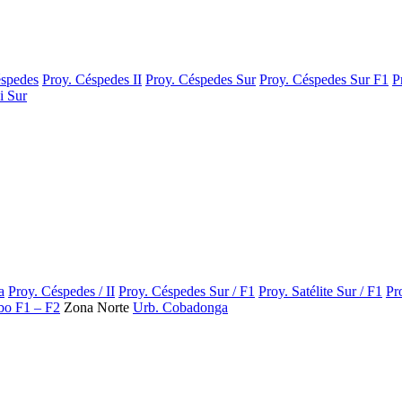
éspedes
Proy. Céspedes II
Proy. Céspedes Sur
Proy. Céspedes Sur F1
P
i Sur
a
Proy. Céspedes / II
Proy. Céspedes Sur / F1
Proy. Satélite Sur / F1
Pr
ibo F1 – F2
Zona Norte
Urb. Cobadonga