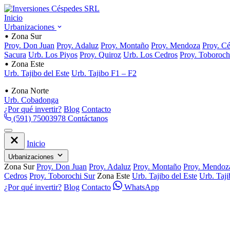
Inicio
Urbanizaciones
Zona Sur
Proy. Don Juan
Proy. Adaluz
Proy. Montaño
Proy. Mendoza
Proy. C
Sacura
Urb. Los Piyos
Proy. Quiroz
Urb. Los Cedros
Proy. Toboroch
Zona Este
Urb. Tajibo del Este
Urb. Tajibo F1 – F2
Zona Norte
Urb. Cobadonga
¿Por qué invertir?
Blog
Contacto
(591) 75003978
Contáctanos
Inicio
Urbanizaciones
Zona Sur
Proy. Don Juan
Proy. Adaluz
Proy. Montaño
Proy. Mendoz
Cedros
Proy. Toborochi Sur
Zona Este
Urb. Tajibo del Este
Urb. Taj
¿Por qué invertir?
Blog
Contacto
WhatsApp