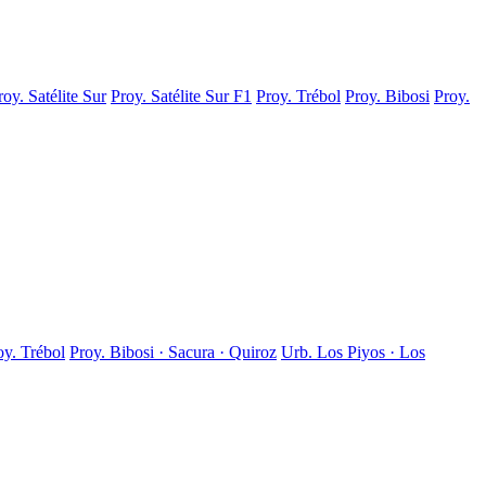
roy. Satélite Sur
Proy. Satélite Sur F1
Proy. Trébol
Proy. Bibosi
Proy.
oy. Trébol
Proy. Bibosi · Sacura · Quiroz
Urb. Los Piyos · Los