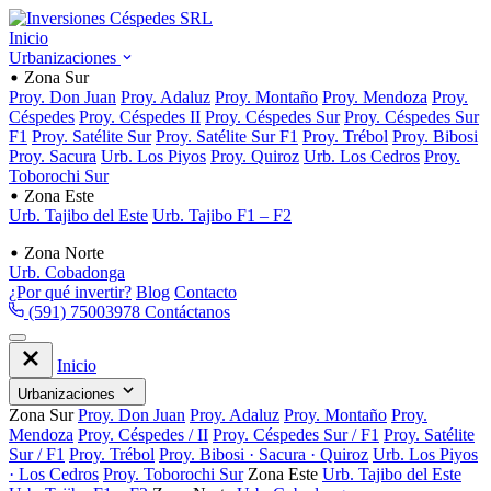
Inicio
Urbanizaciones
Zona Sur
Proy. Don Juan
Proy. Adaluz
Proy. Montaño
Proy. Mendoza
Proy.
Céspedes
Proy. Céspedes II
Proy. Céspedes Sur
Proy. Céspedes Sur
F1
Proy. Satélite Sur
Proy. Satélite Sur F1
Proy. Trébol
Proy. Bibosi
Proy. Sacura
Urb. Los Piyos
Proy. Quiroz
Urb. Los Cedros
Proy.
Toborochi Sur
Zona Este
Urb. Tajibo del Este
Urb. Tajibo F1 – F2
Zona Norte
Urb. Cobadonga
¿Por qué invertir?
Blog
Contacto
(591) 75003978
Contáctanos
Inicio
Urbanizaciones
Zona Sur
Proy. Don Juan
Proy. Adaluz
Proy. Montaño
Proy.
Mendoza
Proy. Céspedes / II
Proy. Céspedes Sur / F1
Proy. Satélite
Sur / F1
Proy. Trébol
Proy. Bibosi · Sacura · Quiroz
Urb. Los Piyos
· Los Cedros
Proy. Toborochi Sur
Zona Este
Urb. Tajibo del Este