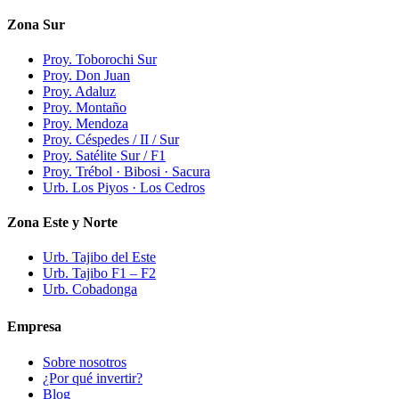
Zona Sur
Proy. Toborochi Sur
Proy. Don Juan
Proy. Adaluz
Proy. Montaño
Proy. Mendoza
Proy. Céspedes / II / Sur
Proy. Satélite Sur / F1
Proy. Trébol · Bibosi · Sacura
Urb. Los Piyos · Los Cedros
Zona Este y Norte
Urb. Tajibo del Este
Urb. Tajibo F1 – F2
Urb. Cobadonga
Empresa
Sobre nosotros
¿Por qué invertir?
Blog