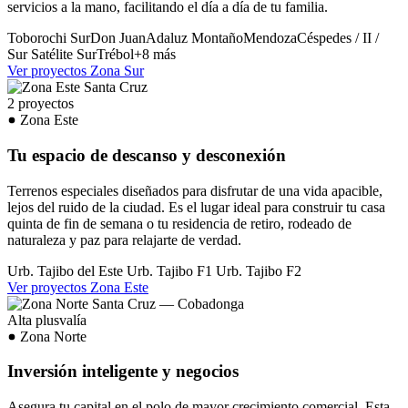
servicios a la mano, facilitando el día a día de tu familia.
Toborochi Sur
Don Juan
Adaluz
Montaño
Mendoza
Céspedes / II /
Sur
Satélite Sur
Trébol
+8 más
Ver proyectos Zona Sur
2 proyectos
Zona Este
Tu espacio de descanso y desconexión
Terrenos especiales diseñados para disfrutar de una vida apacible,
lejos del ruido de la ciudad. Es el lugar ideal para construir tu casa
quinta de fin de semana o tu residencia de retiro, rodeado de
naturaleza y paz para relajarte de verdad.
Urb. Tajibo del Este
Urb. Tajibo F1
Urb. Tajibo F2
Ver proyectos Zona Este
Alta plusvalía
Zona Norte
Inversión inteligente y negocios
Asegura tu capital en el polo de mayor crecimiento comercial. Esta