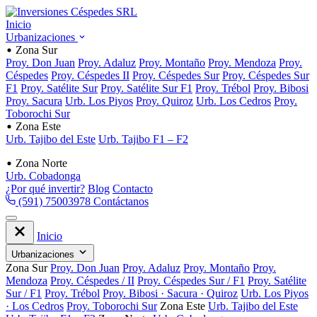
Inicio
Urbanizaciones
Zona Sur
Proy. Don Juan
Proy. Adaluz
Proy. Montaño
Proy. Mendoza
Proy.
Céspedes
Proy. Céspedes II
Proy. Céspedes Sur
Proy. Céspedes Sur
F1
Proy. Satélite Sur
Proy. Satélite Sur F1
Proy. Trébol
Proy. Bibosi
Proy. Sacura
Urb. Los Piyos
Proy. Quiroz
Urb. Los Cedros
Proy.
Toborochi Sur
Zona Este
Urb. Tajibo del Este
Urb. Tajibo F1 – F2
Zona Norte
Urb. Cobadonga
¿Por qué invertir?
Blog
Contacto
(591) 75003978
Contáctanos
Inicio
Urbanizaciones
Zona Sur
Proy. Don Juan
Proy. Adaluz
Proy. Montaño
Proy.
Mendoza
Proy. Céspedes / II
Proy. Céspedes Sur / F1
Proy. Satélite
Sur / F1
Proy. Trébol
Proy. Bibosi · Sacura · Quiroz
Urb. Los Piyos
· Los Cedros
Proy. Toborochi Sur
Zona Este
Urb. Tajibo del Este