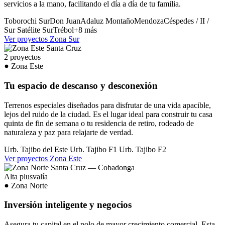
servicios a la mano, facilitando el día a día de tu familia.
Toborochi Sur
Don Juan
Adaluz
Montaño
Mendoza
Céspedes / II /
Sur
Satélite Sur
Trébol
+8 más
Ver proyectos Zona Sur
2 proyectos
Zona Este
Tu espacio de descanso y desconexión
Terrenos especiales diseñados para disfrutar de una vida apacible,
lejos del ruido de la ciudad. Es el lugar ideal para construir tu casa
quinta de fin de semana o tu residencia de retiro, rodeado de
naturaleza y paz para relajarte de verdad.
Urb. Tajibo del Este
Urb. Tajibo F1
Urb. Tajibo F2
Ver proyectos Zona Este
Alta plusvalía
Zona Norte
Inversión inteligente y negocios
Asegura tu capital en el polo de mayor crecimiento comercial. Esta