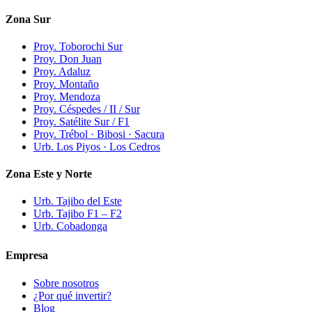
Zona Sur
Proy. Toborochi Sur
Proy. Don Juan
Proy. Adaluz
Proy. Montaño
Proy. Mendoza
Proy. Céspedes / II / Sur
Proy. Satélite Sur / F1
Proy. Trébol · Bibosi · Sacura
Urb. Los Piyos · Los Cedros
Zona Este y Norte
Urb. Tajibo del Este
Urb. Tajibo F1 – F2
Urb. Cobadonga
Empresa
Sobre nosotros
¿Por qué invertir?
Blog