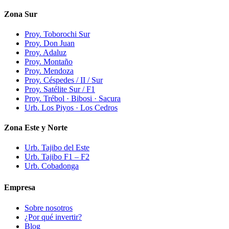
Zona Sur
Proy. Toborochi Sur
Proy. Don Juan
Proy. Adaluz
Proy. Montaño
Proy. Mendoza
Proy. Céspedes / II / Sur
Proy. Satélite Sur / F1
Proy. Trébol · Bibosi · Sacura
Urb. Los Piyos · Los Cedros
Zona Este y Norte
Urb. Tajibo del Este
Urb. Tajibo F1 – F2
Urb. Cobadonga
Empresa
Sobre nosotros
¿Por qué invertir?
Blog