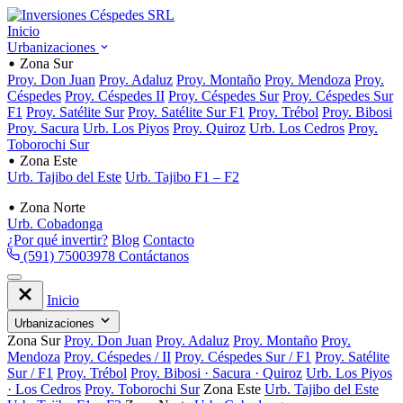
Inicio
Urbanizaciones
Zona Sur
Proy. Don Juan
Proy. Adaluz
Proy. Montaño
Proy. Mendoza
Proy.
Céspedes
Proy. Céspedes II
Proy. Céspedes Sur
Proy. Céspedes Sur
F1
Proy. Satélite Sur
Proy. Satélite Sur F1
Proy. Trébol
Proy. Bibosi
Proy. Sacura
Urb. Los Piyos
Proy. Quiroz
Urb. Los Cedros
Proy.
Toborochi Sur
Zona Este
Urb. Tajibo del Este
Urb. Tajibo F1 – F2
Zona Norte
Urb. Cobadonga
¿Por qué invertir?
Blog
Contacto
(591) 75003978
Contáctanos
Inicio
Urbanizaciones
Zona Sur
Proy. Don Juan
Proy. Adaluz
Proy. Montaño
Proy.
Mendoza
Proy. Céspedes / II
Proy. Céspedes Sur / F1
Proy. Satélite
Sur / F1
Proy. Trébol
Proy. Bibosi · Sacura · Quiroz
Urb. Los Piyos
· Los Cedros
Proy. Toborochi Sur
Zona Este
Urb. Tajibo del Este