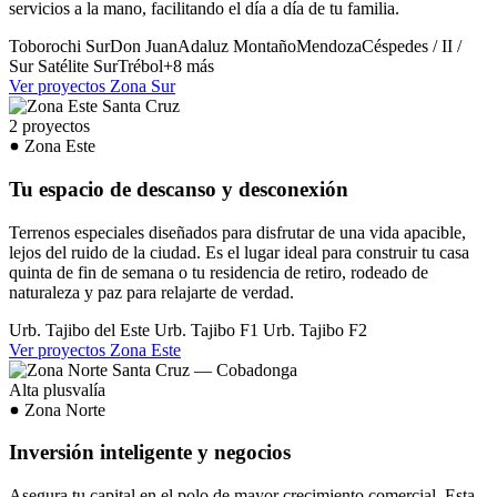
servicios a la mano, facilitando el día a día de tu familia.
Toborochi Sur
Don Juan
Adaluz
Montaño
Mendoza
Céspedes / II /
Sur
Satélite Sur
Trébol
+8 más
Ver proyectos Zona Sur
2 proyectos
Zona Este
Tu espacio de descanso y desconexión
Terrenos especiales diseñados para disfrutar de una vida apacible,
lejos del ruido de la ciudad. Es el lugar ideal para construir tu casa
quinta de fin de semana o tu residencia de retiro, rodeado de
naturaleza y paz para relajarte de verdad.
Urb. Tajibo del Este
Urb. Tajibo F1
Urb. Tajibo F2
Ver proyectos Zona Este
Alta plusvalía
Zona Norte
Inversión inteligente y negocios
Asegura tu capital en el polo de mayor crecimiento comercial. Esta