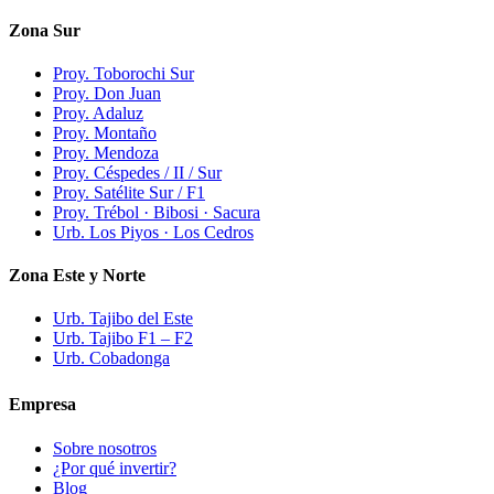
Zona Sur
Proy. Toborochi Sur
Proy. Don Juan
Proy. Adaluz
Proy. Montaño
Proy. Mendoza
Proy. Céspedes / II / Sur
Proy. Satélite Sur / F1
Proy. Trébol · Bibosi · Sacura
Urb. Los Piyos · Los Cedros
Zona Este y Norte
Urb. Tajibo del Este
Urb. Tajibo F1 – F2
Urb. Cobadonga
Empresa
Sobre nosotros
¿Por qué invertir?
Blog