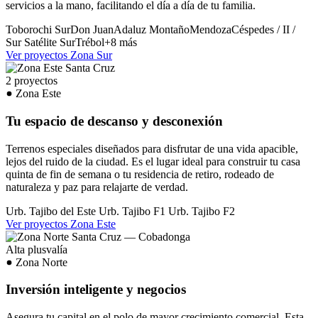
servicios a la mano, facilitando el día a día de tu familia.
Toborochi Sur
Don Juan
Adaluz
Montaño
Mendoza
Céspedes / II /
Sur
Satélite Sur
Trébol
+8 más
Ver proyectos Zona Sur
2 proyectos
Zona Este
Tu espacio de descanso y desconexión
Terrenos especiales diseñados para disfrutar de una vida apacible,
lejos del ruido de la ciudad. Es el lugar ideal para construir tu casa
quinta de fin de semana o tu residencia de retiro, rodeado de
naturaleza y paz para relajarte de verdad.
Urb. Tajibo del Este
Urb. Tajibo F1
Urb. Tajibo F2
Ver proyectos Zona Este
Alta plusvalía
Zona Norte
Inversión inteligente y negocios
Asegura tu capital en el polo de mayor crecimiento comercial. Esta