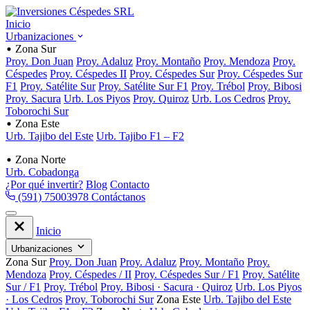
Inicio
Urbanizaciones
Zona Sur
Proy. Don Juan
Proy. Adaluz
Proy. Montaño
Proy. Mendoza
Proy.
Céspedes
Proy. Céspedes II
Proy. Céspedes Sur
Proy. Céspedes Sur
F1
Proy. Satélite Sur
Proy. Satélite Sur F1
Proy. Trébol
Proy. Bibosi
Proy. Sacura
Urb. Los Piyos
Proy. Quiroz
Urb. Los Cedros
Proy.
Toborochi Sur
Zona Este
Urb. Tajibo del Este
Urb. Tajibo F1 – F2
Zona Norte
Urb. Cobadonga
¿Por qué invertir?
Blog
Contacto
(591) 75003978
Contáctanos
Inicio
Urbanizaciones
Zona Sur
Proy. Don Juan
Proy. Adaluz
Proy. Montaño
Proy.
Mendoza
Proy. Céspedes / II
Proy. Céspedes Sur / F1
Proy. Satélite
Sur / F1
Proy. Trébol
Proy. Bibosi · Sacura · Quiroz
Urb. Los Piyos
· Los Cedros
Proy. Toborochi Sur
Zona Este
Urb. Tajibo del Este