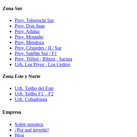
Zona Sur
Proy. Toborochi Sur
Proy. Don Juan
Proy. Adaluz
Proy. Montaño
Proy. Mendoza
Proy. Céspedes / II / Sur
Proy. Satélite Sur / F1
Proy. Trébol · Bibosi · Sacura
Urb. Los Piyos · Los Cedros
Zona Este y Norte
Urb. Tajibo del Este
Urb. Tajibo F1 – F2
Urb. Cobadonga
Empresa
Sobre nosotros
¿Por qué invertir?
Blog