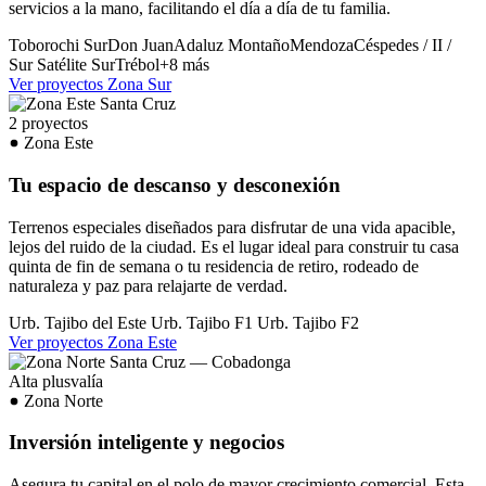
servicios a la mano, facilitando el día a día de tu familia.
Toborochi Sur
Don Juan
Adaluz
Montaño
Mendoza
Céspedes / II /
Sur
Satélite Sur
Trébol
+8 más
Ver proyectos Zona Sur
2 proyectos
Zona Este
Tu espacio de descanso y desconexión
Terrenos especiales diseñados para disfrutar de una vida apacible,
lejos del ruido de la ciudad. Es el lugar ideal para construir tu casa
quinta de fin de semana o tu residencia de retiro, rodeado de
naturaleza y paz para relajarte de verdad.
Urb. Tajibo del Este
Urb. Tajibo F1
Urb. Tajibo F2
Ver proyectos Zona Este
Alta plusvalía
Zona Norte
Inversión inteligente y negocios
Asegura tu capital en el polo de mayor crecimiento comercial. Esta