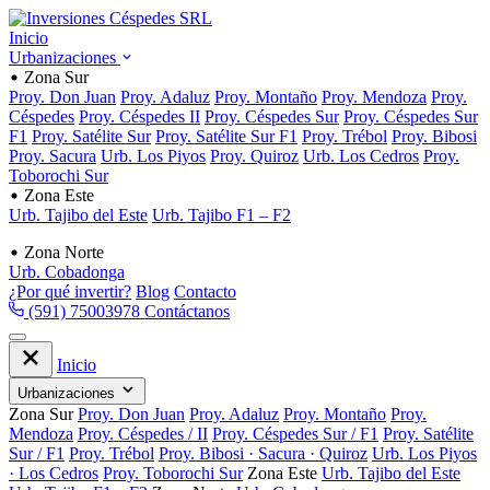
Inicio
Urbanizaciones
Zona Sur
Proy. Don Juan
Proy. Adaluz
Proy. Montaño
Proy. Mendoza
Proy.
Céspedes
Proy. Céspedes II
Proy. Céspedes Sur
Proy. Céspedes Sur
F1
Proy. Satélite Sur
Proy. Satélite Sur F1
Proy. Trébol
Proy. Bibosi
Proy. Sacura
Urb. Los Piyos
Proy. Quiroz
Urb. Los Cedros
Proy.
Toborochi Sur
Zona Este
Urb. Tajibo del Este
Urb. Tajibo F1 – F2
Zona Norte
Urb. Cobadonga
¿Por qué invertir?
Blog
Contacto
(591) 75003978
Contáctanos
Inicio
Urbanizaciones
Zona Sur
Proy. Don Juan
Proy. Adaluz
Proy. Montaño
Proy.
Mendoza
Proy. Céspedes / II
Proy. Céspedes Sur / F1
Proy. Satélite
Sur / F1
Proy. Trébol
Proy. Bibosi · Sacura · Quiroz
Urb. Los Piyos
· Los Cedros
Proy. Toborochi Sur
Zona Este
Urb. Tajibo del Este