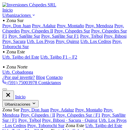
Inicio
Urbanizaciones
Zona Sur
Proy. Don Juan
Proy. Adaluz
Proy. Montaño
Proy. Mendoza
Proy.
Céspedes
Proy. Céspedes II
Proy. Céspedes Sur
Proy. Céspedes Sur
F1
Proy. Satélite Sur
Proy. Satélite Sur F1
Proy. Trébol
Proy. Bibosi
Proy. Sacura
Urb. Los Piyos
Proy. Quiroz
Urb. Los Cedros
Proy.
Toborochi Sur
Zona Este
Urb. Tajibo del Este
Urb. Tajibo F1 – F2
Zona Norte
Urb. Cobadonga
¿Por qué invertir?
Blog
Contacto
(591) 75003978
Contáctanos
Inicio
Urbanizaciones
Zona Sur
Proy. Don Juan
Proy. Adaluz
Proy. Montaño
Proy.
Mendoza
Proy. Céspedes / II
Proy. Céspedes Sur / F1
Proy. Satélite
Sur / F1
Proy. Trébol
Proy. Bibosi · Sacura · Quiroz
Urb. Los Piyos
· Los Cedros
Proy. Toborochi Sur
Zona Este
Urb. Tajibo del Este