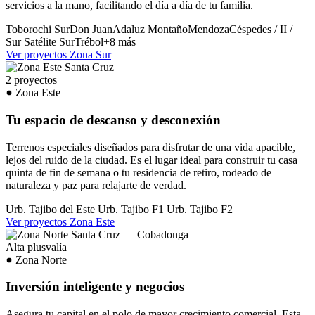
servicios a la mano, facilitando el día a día de tu familia.
Toborochi Sur
Don Juan
Adaluz
Montaño
Mendoza
Céspedes / II /
Sur
Satélite Sur
Trébol
+8 más
Ver proyectos Zona Sur
2 proyectos
Zona Este
Tu espacio de descanso y desconexión
Terrenos especiales diseñados para disfrutar de una vida apacible,
lejos del ruido de la ciudad. Es el lugar ideal para construir tu casa
quinta de fin de semana o tu residencia de retiro, rodeado de
naturaleza y paz para relajarte de verdad.
Urb. Tajibo del Este
Urb. Tajibo F1
Urb. Tajibo F2
Ver proyectos Zona Este
Alta plusvalía
Zona Norte
Inversión inteligente y negocios
Asegura tu capital en el polo de mayor crecimiento comercial. Esta