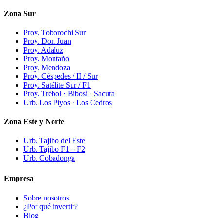
Zona Sur
Proy. Toborochi Sur
Proy. Don Juan
Proy. Adaluz
Proy. Montaño
Proy. Mendoza
Proy. Céspedes / II / Sur
Proy. Satélite Sur / F1
Proy. Trébol · Bibosi · Sacura
Urb. Los Piyos · Los Cedros
Zona Este y Norte
Urb. Tajibo del Este
Urb. Tajibo F1 – F2
Urb. Cobadonga
Empresa
Sobre nosotros
¿Por qué invertir?
Blog