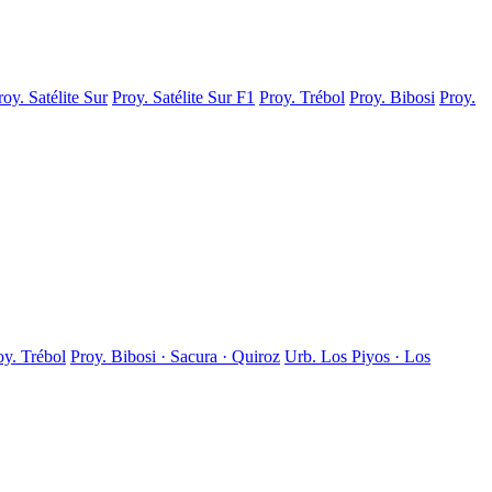
roy. Satélite Sur
Proy. Satélite Sur F1
Proy. Trébol
Proy. Bibosi
Proy.
oy. Trébol
Proy. Bibosi · Sacura · Quiroz
Urb. Los Piyos · Los