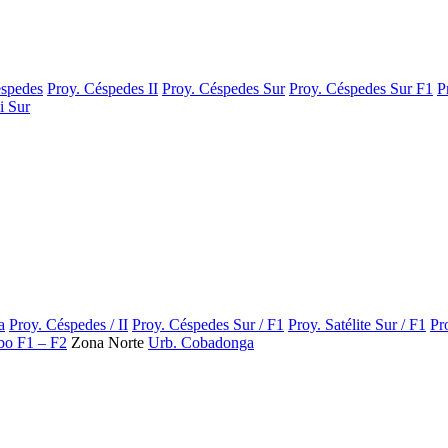
éspedes
Proy. Céspedes II
Proy. Céspedes Sur
Proy. Céspedes Sur F1
P
i Sur
a
Proy. Céspedes / II
Proy. Céspedes Sur / F1
Proy. Satélite Sur / F1
Pr
ibo F1 – F2
Zona Norte
Urb. Cobadonga