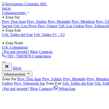
Inicio
Urbanizaciones
Zona Sur
Proy. Don Juan
Proy. Adaluz
Proy. Montaño
Proy. Mendoza
Proy. C
Sacura
Urb. Los Piyos
Proy. Quiroz
Urb. Los Cedros
Proy. Toboroch
Zona Este
Urb. Tajibo del Este
Urb. Tajibo F1 – F2
Zona Norte
Urb. Cobadonga
¿Por qué invertir?
Blog
Contacto
(591) 75003978
Contáctanos
Inicio
Urbanizaciones
Zona Sur
Proy. Don Juan
Proy. Adaluz
Proy. Montaño
Proy. Mendoz
Cedros
Proy. Toborochi Sur
Zona Este
Urb. Tajibo del Este
Urb. Taj
¿Por qué invertir?
Blog
Contacto
WhatsApp