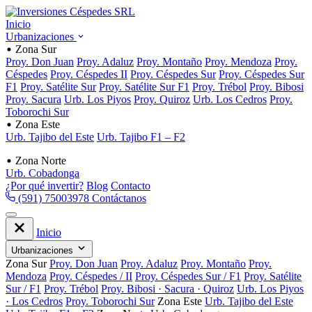
Inicio
Urbanizaciones
Zona Sur
Proy. Don Juan
Proy. Adaluz
Proy. Montaño
Proy. Mendoza
Proy.
Céspedes
Proy. Céspedes II
Proy. Céspedes Sur
Proy. Céspedes Sur
F1
Proy. Satélite Sur
Proy. Satélite Sur F1
Proy. Trébol
Proy. Bibosi
Proy. Sacura
Urb. Los Piyos
Proy. Quiroz
Urb. Los Cedros
Proy.
Toborochi Sur
Zona Este
Urb. Tajibo del Este
Urb. Tajibo F1 – F2
Zona Norte
Urb. Cobadonga
¿Por qué invertir?
Blog
Contacto
(591) 75003978
Contáctanos
Inicio
Urbanizaciones
Zona Sur
Proy. Don Juan
Proy. Adaluz
Proy. Montaño
Proy.
Mendoza
Proy. Céspedes / II
Proy. Céspedes Sur / F1
Proy. Satélite
Sur / F1
Proy. Trébol
Proy. Bibosi · Sacura · Quiroz
Urb. Los Piyos
· Los Cedros
Proy. Toborochi Sur
Zona Este
Urb. Tajibo del Este