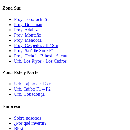
Zona Sur
Proy. Toborochi Sur
Proy. Don Juan
Proy. Adaluz
Proy. Montaño
Proy. Mendoza
Proy. Céspedes / II / Sur
Proy. Satélite Sur / F1
Proy. Trébol · Bibosi · Sacura
Urb. Los Piyos · Los Cedros
Zona Este y Norte
Urb. Tajibo del Este
Urb. Tajibo F1 – F2
Urb. Cobadonga
Empresa
Sobre nosotros
¿Por qué invertir?
Blog