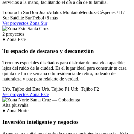
servicios a la mano, facilitando el día a día de tu familia.
Toborochi Sur
Don Juan
Adaluz
Montaño
Mendoza
Céspedes / II /
Sur
Satélite Sur
Trébol
+8 más
Ver proyectos Zona Sur
2 proyectos
Zona Este
Tu espacio de descanso y desconexión
Terrenos especiales diseñados para disfrutar de una vida apacible,
lejos del ruido de la ciudad. Es el lugar ideal para construir tu casa
quinta de fin de semana o tu residencia de retiro, rodeado de
naturaleza y paz para relajarte de verdad.
Urb. Tajibo del Este
Urb. Tajibo F1
Urb. Tajibo F2
Ver proyectos Zona Este
Alta plusvalía
Zona Norte
Inversión inteligente y negocios
Asegura tu capital en el polo de mayor crecimiento comercial. Esta