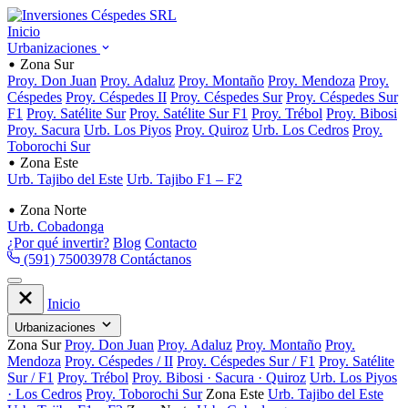
Inicio
Urbanizaciones
Zona Sur
Proy. Don Juan
Proy. Adaluz
Proy. Montaño
Proy. Mendoza
Proy.
Céspedes
Proy. Céspedes II
Proy. Céspedes Sur
Proy. Céspedes Sur
F1
Proy. Satélite Sur
Proy. Satélite Sur F1
Proy. Trébol
Proy. Bibosi
Proy. Sacura
Urb. Los Piyos
Proy. Quiroz
Urb. Los Cedros
Proy.
Toborochi Sur
Zona Este
Urb. Tajibo del Este
Urb. Tajibo F1 – F2
Zona Norte
Urb. Cobadonga
¿Por qué invertir?
Blog
Contacto
(591) 75003978
Contáctanos
Inicio
Urbanizaciones
Zona Sur
Proy. Don Juan
Proy. Adaluz
Proy. Montaño
Proy.
Mendoza
Proy. Céspedes / II
Proy. Céspedes Sur / F1
Proy. Satélite
Sur / F1
Proy. Trébol
Proy. Bibosi · Sacura · Quiroz
Urb. Los Piyos
· Los Cedros
Proy. Toborochi Sur
Zona Este
Urb. Tajibo del Este