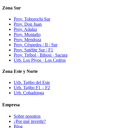
Zona Sur
Proy. Toborochi Sur
Proy. Don Juan
Proy. Adaluz
Proy. Montaño
Proy. Mendoza
Proy. Céspedes / II / Sur
Proy. Satélite Sur / F1
Proy. Trébol · Bibosi · Sacura
Urb. Los Piyos · Los Cedros
Zona Este y Norte
Urb. Tajibo del Este
Urb. Tajibo F1 – F2
Urb. Cobadonga
Empresa
Sobre nosotros
¿Por qué invertir?
Blog