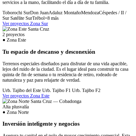
servicios a la mano, facilitando el día a día de tu familia.
Toborochi Sur
Don Juan
Adaluz
Montaño
Mendoza
Céspedes / II /
Sur
Satélite Sur
Trébol
+8 más
Ver proyectos Zona Sur
2 proyectos
Zona Este
Tu espacio de descanso y desconexión
Terrenos especiales diseñados para disfrutar de una vida apacible,
lejos del ruido de la ciudad. Es el lugar ideal para construir tu casa
quinta de fin de semana o tu residencia de retiro, rodeado de
naturaleza y paz para relajarte de verdad.
Urb. Tajibo del Este
Urb. Tajibo F1
Urb. Tajibo F2
Ver proyectos Zona Este
Alta plusvalía
Zona Norte
Inversión inteligente y negocios
Asegura tu capital en el polo de mayor crecimiento comercial. Esta