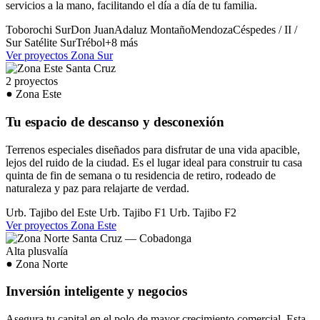
servicios a la mano, facilitando el día a día de tu familia.
Toborochi Sur
Don Juan
Adaluz
Montaño
Mendoza
Céspedes / II /
Sur
Satélite Sur
Trébol
+8 más
Ver proyectos Zona Sur
2 proyectos
Zona Este
Tu espacio de descanso y desconexión
Terrenos especiales diseñados para disfrutar de una vida apacible,
lejos del ruido de la ciudad. Es el lugar ideal para construir tu casa
quinta de fin de semana o tu residencia de retiro, rodeado de
naturaleza y paz para relajarte de verdad.
Urb. Tajibo del Este
Urb. Tajibo F1
Urb. Tajibo F2
Ver proyectos Zona Este
Alta plusvalía
Zona Norte
Inversión inteligente y negocios
Asegura tu capital en el polo de mayor crecimiento comercial. Esta