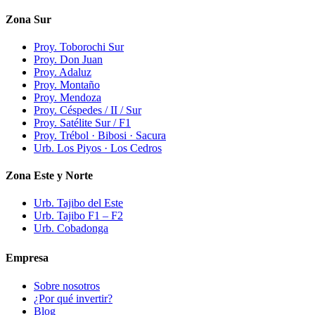
Zona Sur
Proy. Toborochi Sur
Proy. Don Juan
Proy. Adaluz
Proy. Montaño
Proy. Mendoza
Proy. Céspedes / II / Sur
Proy. Satélite Sur / F1
Proy. Trébol · Bibosi · Sacura
Urb. Los Piyos · Los Cedros
Zona Este y Norte
Urb. Tajibo del Este
Urb. Tajibo F1 – F2
Urb. Cobadonga
Empresa
Sobre nosotros
¿Por qué invertir?
Blog