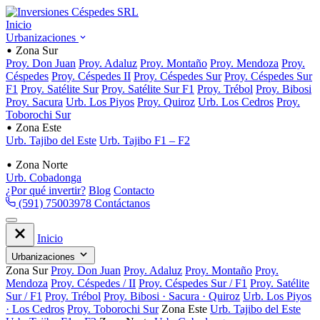
Inicio
Urbanizaciones
Zona Sur
Proy. Don Juan
Proy. Adaluz
Proy. Montaño
Proy. Mendoza
Proy.
Céspedes
Proy. Céspedes II
Proy. Céspedes Sur
Proy. Céspedes Sur
F1
Proy. Satélite Sur
Proy. Satélite Sur F1
Proy. Trébol
Proy. Bibosi
Proy. Sacura
Urb. Los Piyos
Proy. Quiroz
Urb. Los Cedros
Proy.
Toborochi Sur
Zona Este
Urb. Tajibo del Este
Urb. Tajibo F1 – F2
Zona Norte
Urb. Cobadonga
¿Por qué invertir?
Blog
Contacto
(591) 75003978
Contáctanos
Inicio
Urbanizaciones
Zona Sur
Proy. Don Juan
Proy. Adaluz
Proy. Montaño
Proy.
Mendoza
Proy. Céspedes / II
Proy. Céspedes Sur / F1
Proy. Satélite
Sur / F1
Proy. Trébol
Proy. Bibosi · Sacura · Quiroz
Urb. Los Piyos
· Los Cedros
Proy. Toborochi Sur
Zona Este
Urb. Tajibo del Este