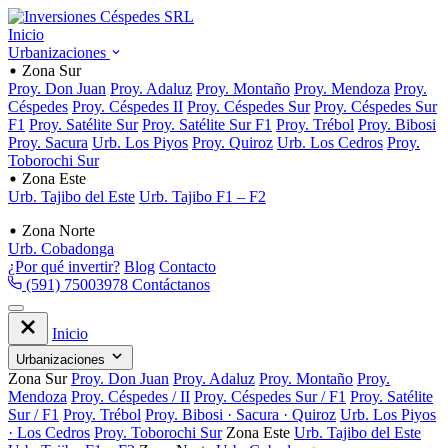
Inicio
Urbanizaciones
Zona Sur
Proy. Don Juan
Proy. Adaluz
Proy. Montaño
Proy. Mendoza
Proy.
Céspedes
Proy. Céspedes II
Proy. Céspedes Sur
Proy. Céspedes Sur
F1
Proy. Satélite Sur
Proy. Satélite Sur F1
Proy. Trébol
Proy. Bibosi
Proy. Sacura
Urb. Los Piyos
Proy. Quiroz
Urb. Los Cedros
Proy.
Toborochi Sur
Zona Este
Urb. Tajibo del Este
Urb. Tajibo F1 – F2
Zona Norte
Urb. Cobadonga
¿Por qué invertir?
Blog
Contacto
(591) 75003978
Contáctanos
Inicio
Urbanizaciones
Zona Sur
Proy. Don Juan
Proy. Adaluz
Proy. Montaño
Proy.
Mendoza
Proy. Céspedes / II
Proy. Céspedes Sur / F1
Proy. Satélite
Sur / F1
Proy. Trébol
Proy. Bibosi · Sacura · Quiroz
Urb. Los Piyos
· Los Cedros
Proy. Toborochi Sur
Zona Este
Urb. Tajibo del Este