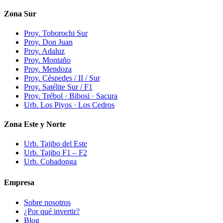
Zona Sur
Proy. Toborochi Sur
Proy. Don Juan
Proy. Adaluz
Proy. Montaño
Proy. Mendoza
Proy. Céspedes / II / Sur
Proy. Satélite Sur / F1
Proy. Trébol · Bibosi · Sacura
Urb. Los Piyos · Los Cedros
Zona Este y Norte
Urb. Tajibo del Este
Urb. Tajibo F1 – F2
Urb. Cobadonga
Empresa
Sobre nosotros
¿Por qué invertir?
Blog