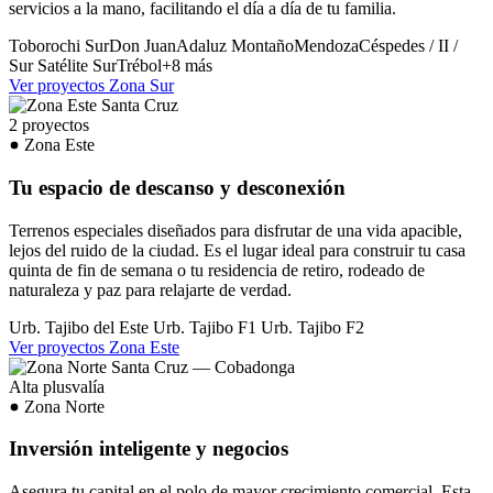
servicios a la mano, facilitando el día a día de tu familia.
Toborochi Sur
Don Juan
Adaluz
Montaño
Mendoza
Céspedes / II /
Sur
Satélite Sur
Trébol
+8 más
Ver proyectos Zona Sur
2 proyectos
Zona Este
Tu espacio de descanso y desconexión
Terrenos especiales diseñados para disfrutar de una vida apacible,
lejos del ruido de la ciudad. Es el lugar ideal para construir tu casa
quinta de fin de semana o tu residencia de retiro, rodeado de
naturaleza y paz para relajarte de verdad.
Urb. Tajibo del Este
Urb. Tajibo F1
Urb. Tajibo F2
Ver proyectos Zona Este
Alta plusvalía
Zona Norte
Inversión inteligente y negocios
Asegura tu capital en el polo de mayor crecimiento comercial. Esta