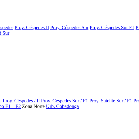
éspedes
Proy. Céspedes II
Proy. Céspedes Sur
Proy. Céspedes Sur F1
P
i Sur
a
Proy. Céspedes / II
Proy. Céspedes Sur / F1
Proy. Satélite Sur / F1
Pr
ibo F1 – F2
Zona Norte
Urb. Cobadonga