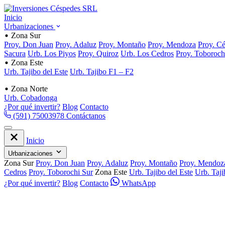
Inicio
Urbanizaciones
Zona Sur
Proy. Don Juan
Proy. Adaluz
Proy. Montaño
Proy. Mendoza
Proy. C
Sacura
Urb. Los Piyos
Proy. Quiroz
Urb. Los Cedros
Proy. Toboroch
Zona Este
Urb. Tajibo del Este
Urb. Tajibo F1 – F2
Zona Norte
Urb. Cobadonga
¿Por qué invertir?
Blog
Contacto
(591) 75003978
Contáctanos
Inicio
Urbanizaciones
Zona Sur
Proy. Don Juan
Proy. Adaluz
Proy. Montaño
Proy. Mendoz
Cedros
Proy. Toborochi Sur
Zona Este
Urb. Tajibo del Este
Urb. Taj
¿Por qué invertir?
Blog
Contacto
WhatsApp