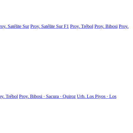
roy. Satélite Sur
Proy. Satélite Sur F1
Proy. Trébol
Proy. Bibosi
Proy.
oy. Trébol
Proy. Bibosi · Sacura · Quiroz
Urb. Los Piyos · Los