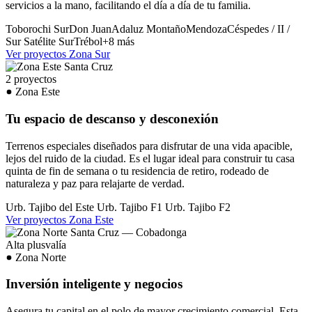
servicios a la mano, facilitando el día a día de tu familia.
Toborochi Sur
Don Juan
Adaluz
Montaño
Mendoza
Céspedes / II /
Sur
Satélite Sur
Trébol
+8 más
Ver proyectos Zona Sur
2 proyectos
Zona Este
Tu espacio de descanso y desconexión
Terrenos especiales diseñados para disfrutar de una vida apacible,
lejos del ruido de la ciudad. Es el lugar ideal para construir tu casa
quinta de fin de semana o tu residencia de retiro, rodeado de
naturaleza y paz para relajarte de verdad.
Urb. Tajibo del Este
Urb. Tajibo F1
Urb. Tajibo F2
Ver proyectos Zona Este
Alta plusvalía
Zona Norte
Inversión inteligente y negocios
Asegura tu capital en el polo de mayor crecimiento comercial. Esta