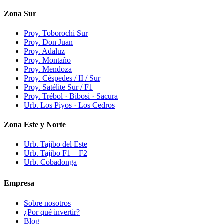
Zona Sur
Proy. Toborochi Sur
Proy. Don Juan
Proy. Adaluz
Proy. Montaño
Proy. Mendoza
Proy. Céspedes / II / Sur
Proy. Satélite Sur / F1
Proy. Trébol · Bibosi · Sacura
Urb. Los Piyos · Los Cedros
Zona Este y Norte
Urb. Tajibo del Este
Urb. Tajibo F1 – F2
Urb. Cobadonga
Empresa
Sobre nosotros
¿Por qué invertir?
Blog