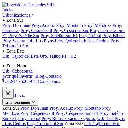
Inicio
Urbanizaciones
Zona Sur
Proy. Don Juan
Proy. Adaluz
Proy. Montaño
Proy. Mendoza
Proy.
Céspedes
Proy. Céspedes II
Proy. Céspedes Sur
Proy. Céspedes Sur
F1
Proy. Satélite Sur
Proy. Satélite Sur F1
Proy. Trébol
Proy. Bibosi
Proy. Sacura
Urb. Los Piyos
Proy. Quiroz
Urb. Los Cedros
Proy.
Toborochi Sur
Zona Este
Urb. Tajibo del Este
Urb. Tajibo F1 – F2
Zona Norte
Urb. Cobadonga
¿Por qué invertir?
Blog
Contacto
(591) 75003978
Contáctanos
Inicio
Urbanizaciones
Zona Sur
Proy. Don Juan
Proy. Adaluz
Proy. Montaño
Proy.
Mendoza
Proy. Céspedes / II
Proy. Céspedes Sur / F1
Proy. Satélite
Sur / F1
Proy. Trébol
Proy. Bibosi · Sacura · Quiroz
Urb. Los Piyos
· Los Cedros
Proy. Toborochi Sur
Zona Este
Urb. Tajibo del Este