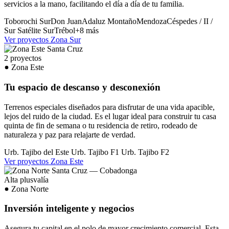
servicios a la mano, facilitando el día a día de tu familia.
Toborochi Sur
Don Juan
Adaluz
Montaño
Mendoza
Céspedes / II /
Sur
Satélite Sur
Trébol
+8 más
Ver proyectos Zona Sur
2 proyectos
Zona Este
Tu espacio de descanso y desconexión
Terrenos especiales diseñados para disfrutar de una vida apacible,
lejos del ruido de la ciudad. Es el lugar ideal para construir tu casa
quinta de fin de semana o tu residencia de retiro, rodeado de
naturaleza y paz para relajarte de verdad.
Urb. Tajibo del Este
Urb. Tajibo F1
Urb. Tajibo F2
Ver proyectos Zona Este
Alta plusvalía
Zona Norte
Inversión inteligente y negocios
Asegura tu capital en el polo de mayor crecimiento comercial. Esta