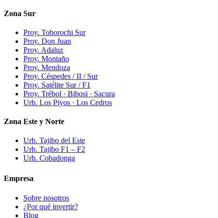
Zona Sur
Proy. Toborochi Sur
Proy. Don Juan
Proy. Adaluz
Proy. Montaño
Proy. Mendoza
Proy. Céspedes / II / Sur
Proy. Satélite Sur / F1
Proy. Trébol · Bibosi · Sacura
Urb. Los Piyos · Los Cedros
Zona Este y Norte
Urb. Tajibo del Este
Urb. Tajibo F1 – F2
Urb. Cobadonga
Empresa
Sobre nosotros
¿Por qué invertir?
Blog