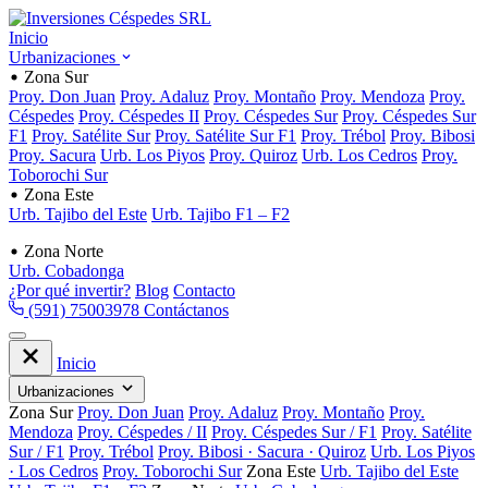
Inicio
Urbanizaciones
Zona Sur
Proy. Don Juan
Proy. Adaluz
Proy. Montaño
Proy. Mendoza
Proy.
Céspedes
Proy. Céspedes II
Proy. Céspedes Sur
Proy. Céspedes Sur
F1
Proy. Satélite Sur
Proy. Satélite Sur F1
Proy. Trébol
Proy. Bibosi
Proy. Sacura
Urb. Los Piyos
Proy. Quiroz
Urb. Los Cedros
Proy.
Toborochi Sur
Zona Este
Urb. Tajibo del Este
Urb. Tajibo F1 – F2
Zona Norte
Urb. Cobadonga
¿Por qué invertir?
Blog
Contacto
(591) 75003978
Contáctanos
Inicio
Urbanizaciones
Zona Sur
Proy. Don Juan
Proy. Adaluz
Proy. Montaño
Proy.
Mendoza
Proy. Céspedes / II
Proy. Céspedes Sur / F1
Proy. Satélite
Sur / F1
Proy. Trébol
Proy. Bibosi · Sacura · Quiroz
Urb. Los Piyos
· Los Cedros
Proy. Toborochi Sur
Zona Este
Urb. Tajibo del Este