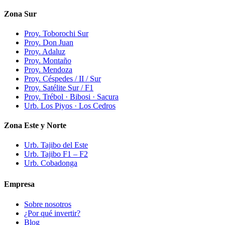
Zona Sur
Proy. Toborochi Sur
Proy. Don Juan
Proy. Adaluz
Proy. Montaño
Proy. Mendoza
Proy. Céspedes / II / Sur
Proy. Satélite Sur / F1
Proy. Trébol · Bibosi · Sacura
Urb. Los Piyos · Los Cedros
Zona Este y Norte
Urb. Tajibo del Este
Urb. Tajibo F1 – F2
Urb. Cobadonga
Empresa
Sobre nosotros
¿Por qué invertir?
Blog