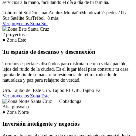
servicios a la mano, facilitando el día a día de tu familia.
Toborochi Sur
Don Juan
Adaluz
Montaño
Mendoza
Céspedes / II /
Sur
Satélite Sur
Trébol
+8 más
Ver proyectos Zona Sur
2 proyectos
Zona Este
Tu espacio de descanso y desconexión
Terrenos especiales diseñados para disfrutar de una vida apacible,
lejos del ruido de la ciudad. Es el lugar ideal para construir tu casa
quinta de fin de semana o tu residencia de retiro, rodeado de
naturaleza y paz para relajarte de verdad.
Urb. Tajibo del Este
Urb. Tajibo F1
Urb. Tajibo F2
Ver proyectos Zona Este
Alta plusvalía
Zona Norte
Inversión inteligente y negocios
Asegura tu capital en el polo de mayor crecimiento comercial. Esta