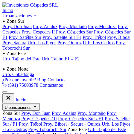
Inicio
Urbanizaciones
Zona Sur
Proy. Don Juan
Proy. Adaluz
Proy. Montaño
Proy. Mendoza
Proy.
Céspedes
Proy. Céspedes II
Proy. Céspedes Sur
Proy. Céspedes Sur
F1
Proy. Satélite Sur
Proy. Satélite Sur F1
Proy. Trébol
Proy. Bibosi
Proy. Sacura
Urb. Los Piyos
Proy. Quiroz
Urb. Los Cedros
Proy.
Toborochi Sur
Zona Este
Urb. Tajibo del Este
Urb. Tajibo F1 – F2
Zona Norte
Urb. Cobadonga
¿Por qué invertir?
Blog
Contacto
(591) 75003978
Contáctanos
Inicio
Urbanizaciones
Zona Sur
Proy. Don Juan
Proy. Adaluz
Proy. Montaño
Proy.
Mendoza
Proy. Céspedes / II
Proy. Céspedes Sur / F1
Proy. Satélite
Sur / F1
Proy. Trébol
Proy. Bibosi · Sacura · Quiroz
Urb. Los Piyos
· Los Cedros
Proy. Toborochi Sur
Zona Este
Urb. Tajibo del Este