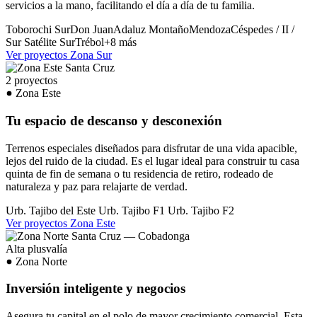
servicios a la mano, facilitando el día a día de tu familia.
Toborochi Sur
Don Juan
Adaluz
Montaño
Mendoza
Céspedes / II /
Sur
Satélite Sur
Trébol
+8 más
Ver proyectos Zona Sur
2 proyectos
Zona Este
Tu espacio de descanso y desconexión
Terrenos especiales diseñados para disfrutar de una vida apacible,
lejos del ruido de la ciudad. Es el lugar ideal para construir tu casa
quinta de fin de semana o tu residencia de retiro, rodeado de
naturaleza y paz para relajarte de verdad.
Urb. Tajibo del Este
Urb. Tajibo F1
Urb. Tajibo F2
Ver proyectos Zona Este
Alta plusvalía
Zona Norte
Inversión inteligente y negocios
Asegura tu capital en el polo de mayor crecimiento comercial. Esta