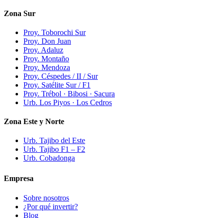
Zona Sur
Proy. Toborochi Sur
Proy. Don Juan
Proy. Adaluz
Proy. Montaño
Proy. Mendoza
Proy. Céspedes / II / Sur
Proy. Satélite Sur / F1
Proy. Trébol · Bibosi · Sacura
Urb. Los Piyos · Los Cedros
Zona Este y Norte
Urb. Tajibo del Este
Urb. Tajibo F1 – F2
Urb. Cobadonga
Empresa
Sobre nosotros
¿Por qué invertir?
Blog