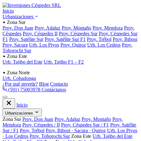
Inicio
Urbanizaciones
Zona Sur
Proy. Don Juan
Proy. Adaluz
Proy. Montaño
Proy. Mendoza
Proy.
Céspedes
Proy. Céspedes II
Proy. Céspedes Sur
Proy. Céspedes Sur
F1
Proy. Satélite Sur
Proy. Satélite Sur F1
Proy. Trébol
Proy. Bibosi
Proy. Sacura
Urb. Los Piyos
Proy. Quiroz
Urb. Los Cedros
Proy.
Toborochi Sur
Zona Este
Urb. Tajibo del Este
Urb. Tajibo F1 – F2
Zona Norte
Urb. Cobadonga
¿Por qué invertir?
Blog
Contacto
(591) 75003978
Contáctanos
Inicio
Urbanizaciones
Zona Sur
Proy. Don Juan
Proy. Adaluz
Proy. Montaño
Proy.
Mendoza
Proy. Céspedes / II
Proy. Céspedes Sur / F1
Proy. Satélite
Sur / F1
Proy. Trébol
Proy. Bibosi · Sacura · Quiroz
Urb. Los Piyos
· Los Cedros
Proy. Toborochi Sur
Zona Este
Urb. Tajibo del Este