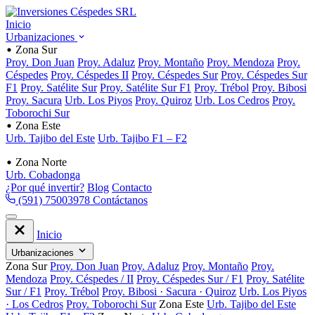
Inicio
Urbanizaciones
Zona Sur
Proy. Don Juan
Proy. Adaluz
Proy. Montaño
Proy. Mendoza
Proy.
Céspedes
Proy. Céspedes II
Proy. Céspedes Sur
Proy. Céspedes Sur
F1
Proy. Satélite Sur
Proy. Satélite Sur F1
Proy. Trébol
Proy. Bibosi
Proy. Sacura
Urb. Los Piyos
Proy. Quiroz
Urb. Los Cedros
Proy.
Toborochi Sur
Zona Este
Urb. Tajibo del Este
Urb. Tajibo F1 – F2
Zona Norte
Urb. Cobadonga
¿Por qué invertir?
Blog
Contacto
(591) 75003978
Contáctanos
Inicio
Urbanizaciones
Zona Sur
Proy. Don Juan
Proy. Adaluz
Proy. Montaño
Proy.
Mendoza
Proy. Céspedes / II
Proy. Céspedes Sur / F1
Proy. Satélite
Sur / F1
Proy. Trébol
Proy. Bibosi · Sacura · Quiroz
Urb. Los Piyos
· Los Cedros
Proy. Toborochi Sur
Zona Este
Urb. Tajibo del Este