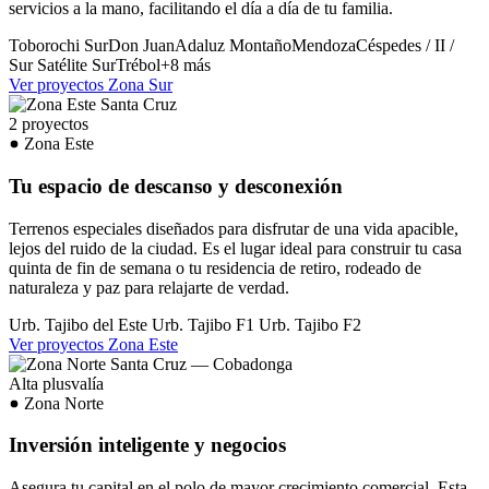
servicios a la mano, facilitando el día a día de tu familia.
Toborochi Sur
Don Juan
Adaluz
Montaño
Mendoza
Céspedes / II /
Sur
Satélite Sur
Trébol
+8 más
Ver proyectos Zona Sur
2 proyectos
Zona Este
Tu espacio de descanso y desconexión
Terrenos especiales diseñados para disfrutar de una vida apacible,
lejos del ruido de la ciudad. Es el lugar ideal para construir tu casa
quinta de fin de semana o tu residencia de retiro, rodeado de
naturaleza y paz para relajarte de verdad.
Urb. Tajibo del Este
Urb. Tajibo F1
Urb. Tajibo F2
Ver proyectos Zona Este
Alta plusvalía
Zona Norte
Inversión inteligente y negocios
Asegura tu capital en el polo de mayor crecimiento comercial. Esta