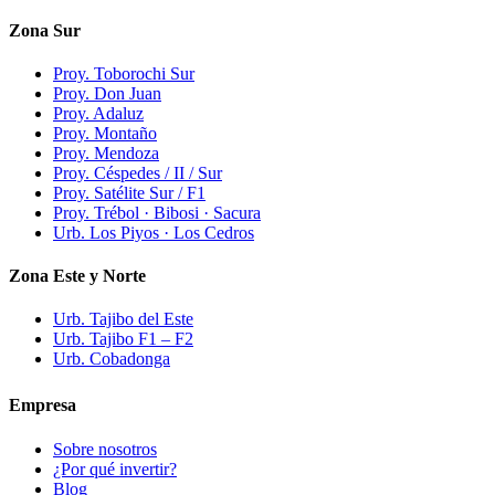
Zona Sur
Proy. Toborochi Sur
Proy. Don Juan
Proy. Adaluz
Proy. Montaño
Proy. Mendoza
Proy. Céspedes / II / Sur
Proy. Satélite Sur / F1
Proy. Trébol · Bibosi · Sacura
Urb. Los Piyos · Los Cedros
Zona Este y Norte
Urb. Tajibo del Este
Urb. Tajibo F1 – F2
Urb. Cobadonga
Empresa
Sobre nosotros
¿Por qué invertir?
Blog