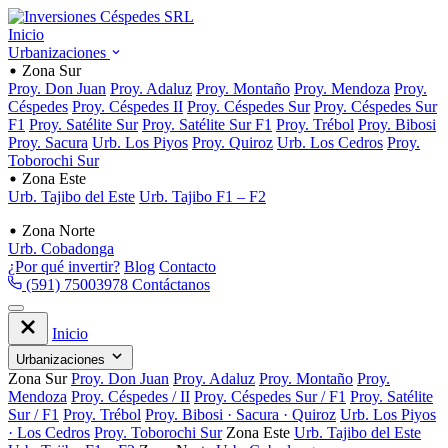
Inicio
Urbanizaciones
Zona Sur
Proy. Don Juan
Proy. Adaluz
Proy. Montaño
Proy. Mendoza
Proy.
Céspedes
Proy. Céspedes II
Proy. Céspedes Sur
Proy. Céspedes Sur
F1
Proy. Satélite Sur
Proy. Satélite Sur F1
Proy. Trébol
Proy. Bibosi
Proy. Sacura
Urb. Los Piyos
Proy. Quiroz
Urb. Los Cedros
Proy.
Toborochi Sur
Zona Este
Urb. Tajibo del Este
Urb. Tajibo F1 – F2
Zona Norte
Urb. Cobadonga
¿Por qué invertir?
Blog
Contacto
(591) 75003978
Contáctanos
Inicio
Urbanizaciones
Zona Sur
Proy. Don Juan
Proy. Adaluz
Proy. Montaño
Proy.
Mendoza
Proy. Céspedes / II
Proy. Céspedes Sur / F1
Proy. Satélite
Sur / F1
Proy. Trébol
Proy. Bibosi · Sacura · Quiroz
Urb. Los Piyos
· Los Cedros
Proy. Toborochi Sur
Zona Este
Urb. Tajibo del Este