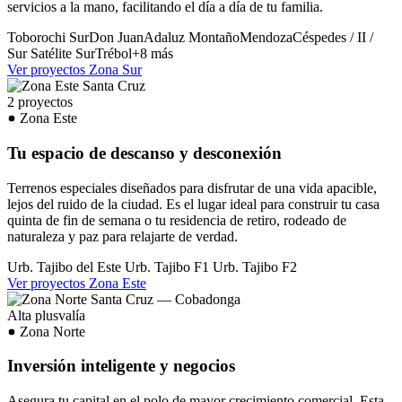
servicios a la mano, facilitando el día a día de tu familia.
Toborochi Sur
Don Juan
Adaluz
Montaño
Mendoza
Céspedes / II /
Sur
Satélite Sur
Trébol
+8 más
Ver proyectos Zona Sur
2 proyectos
Zona Este
Tu espacio de descanso y desconexión
Terrenos especiales diseñados para disfrutar de una vida apacible,
lejos del ruido de la ciudad. Es el lugar ideal para construir tu casa
quinta de fin de semana o tu residencia de retiro, rodeado de
naturaleza y paz para relajarte de verdad.
Urb. Tajibo del Este
Urb. Tajibo F1
Urb. Tajibo F2
Ver proyectos Zona Este
Alta plusvalía
Zona Norte
Inversión inteligente y negocios
Asegura tu capital en el polo de mayor crecimiento comercial. Esta