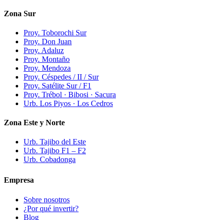
Zona Sur
Proy. Toborochi Sur
Proy. Don Juan
Proy. Adaluz
Proy. Montaño
Proy. Mendoza
Proy. Céspedes / II / Sur
Proy. Satélite Sur / F1
Proy. Trébol · Bibosi · Sacura
Urb. Los Piyos · Los Cedros
Zona Este y Norte
Urb. Tajibo del Este
Urb. Tajibo F1 – F2
Urb. Cobadonga
Empresa
Sobre nosotros
¿Por qué invertir?
Blog