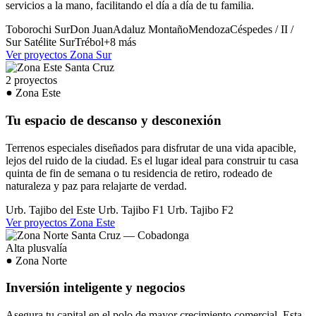
servicios a la mano, facilitando el día a día de tu familia.
Toborochi Sur
Don Juan
Adaluz
Montaño
Mendoza
Céspedes / II /
Sur
Satélite Sur
Trébol
+8 más
Ver proyectos Zona Sur
2 proyectos
Zona Este
Tu espacio de descanso y desconexión
Terrenos especiales diseñados para disfrutar de una vida apacible,
lejos del ruido de la ciudad. Es el lugar ideal para construir tu casa
quinta de fin de semana o tu residencia de retiro, rodeado de
naturaleza y paz para relajarte de verdad.
Urb. Tajibo del Este
Urb. Tajibo F1
Urb. Tajibo F2
Ver proyectos Zona Este
Alta plusvalía
Zona Norte
Inversión inteligente y negocios
Asegura tu capital en el polo de mayor crecimiento comercial. Esta