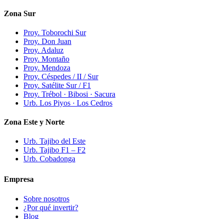
Zona Sur
Proy. Toborochi Sur
Proy. Don Juan
Proy. Adaluz
Proy. Montaño
Proy. Mendoza
Proy. Céspedes / II / Sur
Proy. Satélite Sur / F1
Proy. Trébol · Bibosi · Sacura
Urb. Los Piyos · Los Cedros
Zona Este y Norte
Urb. Tajibo del Este
Urb. Tajibo F1 – F2
Urb. Cobadonga
Empresa
Sobre nosotros
¿Por qué invertir?
Blog