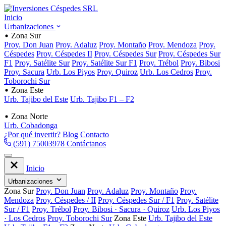
Inicio
Urbanizaciones
Zona Sur
Proy. Don Juan
Proy. Adaluz
Proy. Montaño
Proy. Mendoza
Proy.
Céspedes
Proy. Céspedes II
Proy. Céspedes Sur
Proy. Céspedes Sur
F1
Proy. Satélite Sur
Proy. Satélite Sur F1
Proy. Trébol
Proy. Bibosi
Proy. Sacura
Urb. Los Piyos
Proy. Quiroz
Urb. Los Cedros
Proy.
Toborochi Sur
Zona Este
Urb. Tajibo del Este
Urb. Tajibo F1 – F2
Zona Norte
Urb. Cobadonga
¿Por qué invertir?
Blog
Contacto
(591) 75003978
Contáctanos
Inicio
Urbanizaciones
Zona Sur
Proy. Don Juan
Proy. Adaluz
Proy. Montaño
Proy.
Mendoza
Proy. Céspedes / II
Proy. Céspedes Sur / F1
Proy. Satélite
Sur / F1
Proy. Trébol
Proy. Bibosi · Sacura · Quiroz
Urb. Los Piyos
· Los Cedros
Proy. Toborochi Sur
Zona Este
Urb. Tajibo del Este