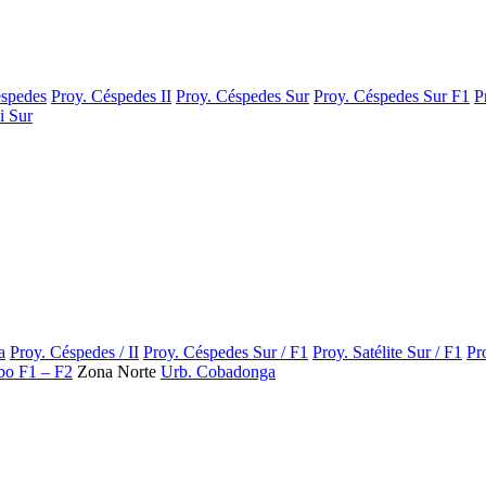
éspedes
Proy. Céspedes II
Proy. Céspedes Sur
Proy. Céspedes Sur F1
P
i Sur
a
Proy. Céspedes / II
Proy. Céspedes Sur / F1
Proy. Satélite Sur / F1
Pr
ibo F1 – F2
Zona Norte
Urb. Cobadonga