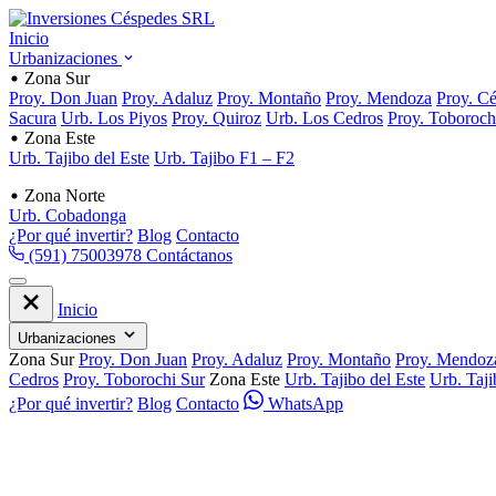
Inicio
Urbanizaciones
Zona Sur
Proy. Don Juan
Proy. Adaluz
Proy. Montaño
Proy. Mendoza
Proy. C
Sacura
Urb. Los Piyos
Proy. Quiroz
Urb. Los Cedros
Proy. Toboroch
Zona Este
Urb. Tajibo del Este
Urb. Tajibo F1 – F2
Zona Norte
Urb. Cobadonga
¿Por qué invertir?
Blog
Contacto
(591) 75003978
Contáctanos
Inicio
Urbanizaciones
Zona Sur
Proy. Don Juan
Proy. Adaluz
Proy. Montaño
Proy. Mendoz
Cedros
Proy. Toborochi Sur
Zona Este
Urb. Tajibo del Este
Urb. Taj
¿Por qué invertir?
Blog
Contacto
WhatsApp