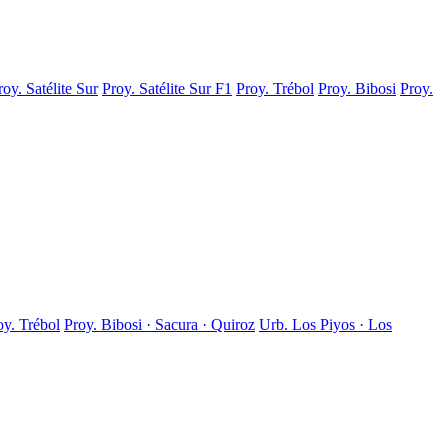
roy. Satélite Sur
Proy. Satélite Sur F1
Proy. Trébol
Proy. Bibosi
Proy.
oy. Trébol
Proy. Bibosi · Sacura · Quiroz
Urb. Los Piyos · Los